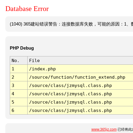
Database Error
(1040) 365建站错误警告：连接数据库失败，可能的原因：1、数
PHP Debug
No.
File
1
/index.php
2
/source/function/function_extend.php
3
/source/class/jzmysql.class.php
4
/source/class/jzmysql.class.php
5
/source/class/jzmysql.class.php
6
/source/class/jzmysql.class.php
www.365jz.com
已经将此