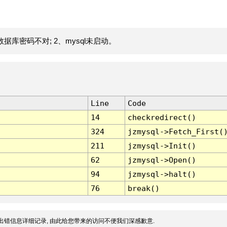
据库密码不对; 2、mysql未启动。
Line
Code
14
checkredirect()
324
jzmysql->Fetch_First(
211
jzmysql->Init()
62
jzmysql->Open()
94
jzmysql->halt()
76
break()
出错信息详细记录, 由此给您带来的访问不便我们深感歉意.