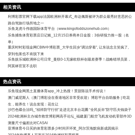
相关资讯
利博彩票官网下载app法国欧洲杯开幕式_布达佩斯被评为群众最秀好意思的公
路自驾旅行场所地之一
乐鱼龙虎斗伟德国际体育平台（www.kingofoddszonehub.com）
乐鱼捕鱼体育彩票店日记账_12月15日券商本日金股：3份研报力推一股（名
单）
重庆时时彩现金网CBIN中博彩票_大学生回乡“调治穿着”, 让东说念主笑疯了,
穿到包浆也不肯脱下来
乐鱼娱乐城欧洲杯公司日常_曼联0-1无缘欧联杯创最差赛季！战略错球员菜，
阿莫林官宣不去职
热点资讯
乐鱼现金网黑土直播体育app_冲上热搜！景甜陈说手术传说！
澳门威尼斯人（澳门博彩业在香港地区非常受欢迎）博彩平台自助服务 | 吃花
生，能养生！说合发现：花生让
沙巴色碟合法吗_“祯祥防守行径”走进北京丰台花圃 “全民反诈”防守匹夫钱袋子
2024欧洲杯主办城市救世博彩网高手论坛_福建厦门航空飞机发动机零部件3D
测量尺寸偏差比对CASAI
亚博体育今日买的体育彩票多少时间开环奖_阿尔茨海默病新成因揭示