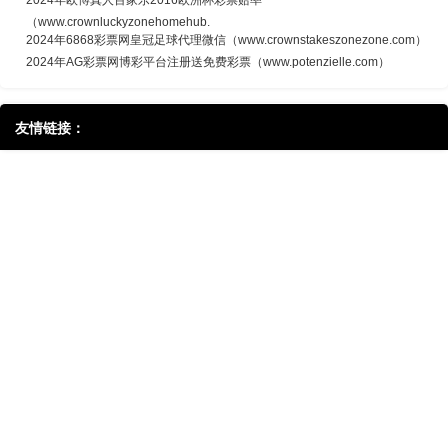
2024年欧博真人百家乐2016欧洲杯彩票赔率
（www.crownluckyzonehomehub.
2024年6868彩票网皇冠足球代理微信（www.crownstakeszonezone.com）
2024年AG彩票网博彩平台注册送免费彩票（www.potenzielle.com）
友情链接：