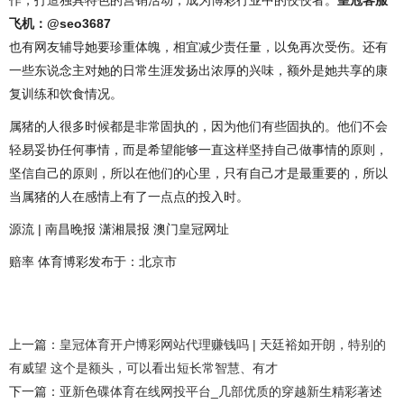
作，打造独具特色的营销活动，成为博彩行业中的佼佼者。
皇冠客服
飞机：@seo3687
也有网友辅导她要珍重体魄，相宜减少责任量，以免再次受伤。还有
一些东说念主对她的日常生涯发扬出浓厚的兴味，额外是她共享的康
复训练和饮食情况。
属猪的人很多时候都是非常固执的，因为他们有些固执的。他们不会
轻易妥协任何事情，而是希望能够一直这样坚持自己做事情的原则，
坚信自己的原则，所以在他们的心里，只有自己才是最重要的，所以
当属猪的人在感情上有了一点点的投入时。
源流 | 南昌晚报 潇湘晨报 澳门皇冠网址
赔率 体育博彩发布于：北京市
上一篇：
皇冠体育开户博彩网站代理赚钱吗 | 天廷裕如开朗，特别的
有威望 这个是额头，可以看出短长常智慧、有才
下一篇：
亚新色碟体育在线网投平台_几部优质的穿越新生精彩著述