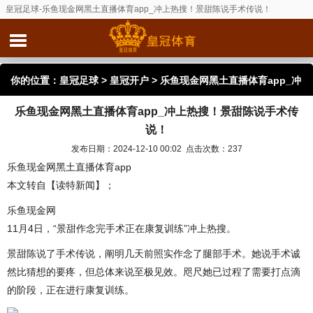
皇冠足球-乐鱼现金网黑土直播体育app_冲上热搜！景甜陈说手术传说！
你的位置：
皇冠足球
>
皇冠开户
> 乐鱼现金网黑土直播体育app_冲
乐鱼现金网黑土直播体育app_冲上热搜！景甜陈说手术传
上热搜！景甜陈说手术传说！
说！
发布日期：2024-12-10 00:02 点击次数：237
乐鱼现金网黑土直播体育app
本文转自【读特新闻】；
乐鱼现金网
11月4日，“景甜作念完手术正在康复训练”冲上热搜。
景甜陈说了手术传说，阐明几天前照实作念了腿部手术。她说手术诚
然比猜想的要疼，但总体来说至极见效。咫尺她已过程了需要打点滴
的阶段，正在进行康复训练。