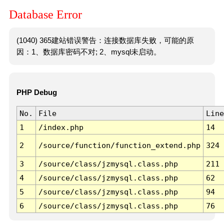
Database Error
(1040) 365建站错误警告：连接数据库失败，可能的原
因：1、数据库密码不对; 2、mysql未启动。
PHP Debug
No.
File
Line
1
/index.php
14
2
/source/function/function_extend.php
324
3
/source/class/jzmysql.class.php
211
4
/source/class/jzmysql.class.php
62
5
/source/class/jzmysql.class.php
94
6
/source/class/jzmysql.class.php
76