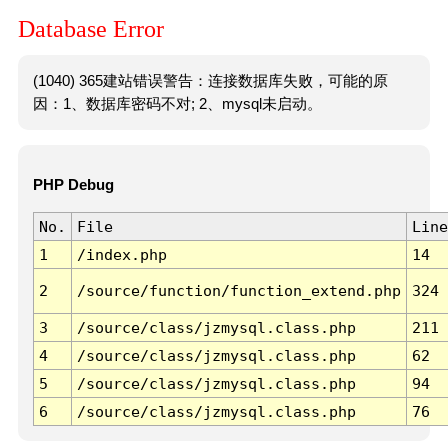
Database Error
(1040) 365建站错误警告：连接数据库失败，可能的原
因：1、数据库密码不对; 2、mysql未启动。
PHP Debug
No.
File
Line
1
/index.php
14
2
/source/function/function_extend.php
324
3
/source/class/jzmysql.class.php
211
4
/source/class/jzmysql.class.php
62
5
/source/class/jzmysql.class.php
94
6
/source/class/jzmysql.class.php
76