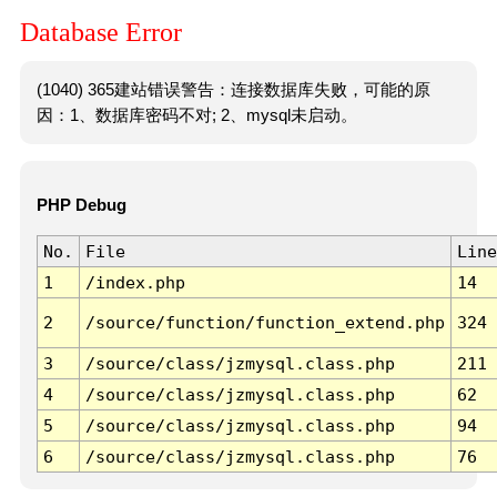
Database Error
(1040) 365建站错误警告：连接数据库失败，可能的原
因：1、数据库密码不对; 2、mysql未启动。
PHP Debug
No.
File
Line
1
/index.php
14
2
/source/function/function_extend.php
324
3
/source/class/jzmysql.class.php
211
4
/source/class/jzmysql.class.php
62
5
/source/class/jzmysql.class.php
94
6
/source/class/jzmysql.class.php
76