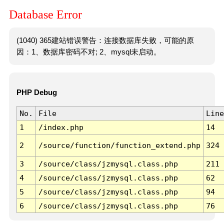
Database Error
(1040) 365建站错误警告：连接数据库失败，可能的原
因：1、数据库密码不对; 2、mysql未启动。
PHP Debug
No.
File
Line
1
/index.php
14
2
/source/function/function_extend.php
324
3
/source/class/jzmysql.class.php
211
4
/source/class/jzmysql.class.php
62
5
/source/class/jzmysql.class.php
94
6
/source/class/jzmysql.class.php
76