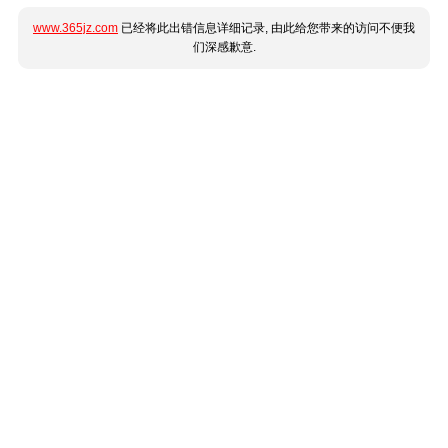
www.365jz.com
已经将此出错信息详细记录, 由此给您带来的访问不便我
们深感歉意.