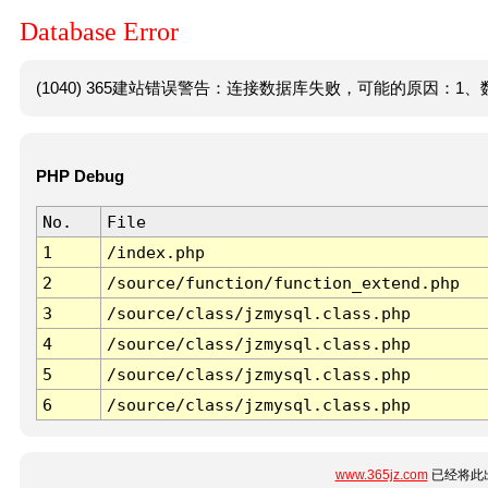
Database Error
(1040) 365建站错误警告：连接数据库失败，可能的原因：1、数
PHP Debug
No.
File
1
/index.php
2
/source/function/function_extend.php
3
/source/class/jzmysql.class.php
4
/source/class/jzmysql.class.php
5
/source/class/jzmysql.class.php
6
/source/class/jzmysql.class.php
www.365jz.com
已经将此