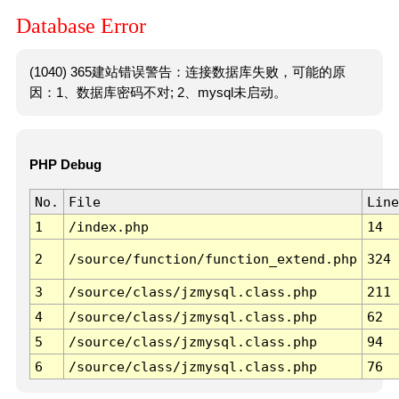
Database Error
(1040) 365建站错误警告：连接数据库失败，可能的原
因：1、数据库密码不对; 2、mysql未启动。
PHP Debug
No.
File
Line
1
/index.php
14
2
/source/function/function_extend.php
324
3
/source/class/jzmysql.class.php
211
4
/source/class/jzmysql.class.php
62
5
/source/class/jzmysql.class.php
94
6
/source/class/jzmysql.class.php
76