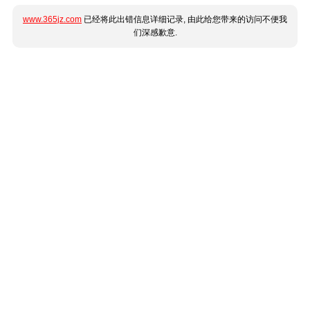
www.365jz.com
已经将此出错信息详细记录, 由此给您带来的访问不便我
们深感歉意.