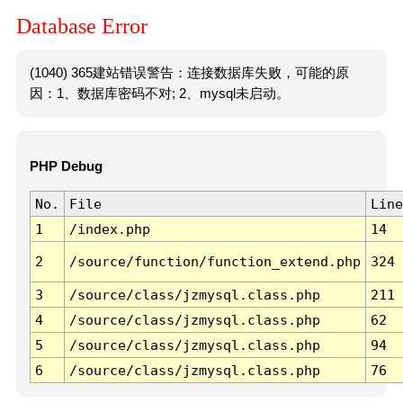
Database Error
(1040) 365建站错误警告：连接数据库失败，可能的原
因：1、数据库密码不对; 2、mysql未启动。
PHP Debug
No.
File
Line
1
/index.php
14
2
/source/function/function_extend.php
324
3
/source/class/jzmysql.class.php
211
4
/source/class/jzmysql.class.php
62
5
/source/class/jzmysql.class.php
94
6
/source/class/jzmysql.class.php
76