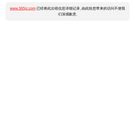
www.365jz.com
已经将此出错信息详细记录, 由此给您带来的访问不便我
们深感歉意.