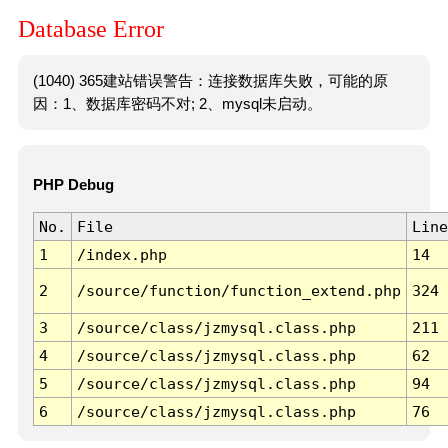
Database Error
(1040) 365建站错误警告：连接数据库失败，可能的原
因：1、数据库密码不对; 2、mysql未启动。
PHP Debug
No.
File
Line
1
/index.php
14
2
/source/function/function_extend.php
324
3
/source/class/jzmysql.class.php
211
4
/source/class/jzmysql.class.php
62
5
/source/class/jzmysql.class.php
94
6
/source/class/jzmysql.class.php
76